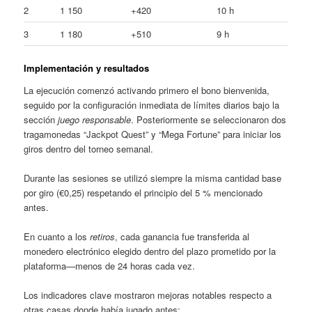
2
1 150
+420
10 h
3
1 180
+510
9 h
Implementación y resultados
La ejecución comenzó activando primero el bono bienvenida,
seguido por la configuración inmediata de límites diarios bajo la
sección
juego responsable
. Posteriormente se seleccionaron dos
tragamonedas “Jackpot Quest” y “Mega Fortune” para iniciar los
giros dentro del torneo semanal.​
Durante las sesiones se utilizó siempre la misma cantidad base
por giro (€0,25) respetando el principio del 5 % mencionado
antes.
En cuanto a los
retiros
, cada ganancia fue transferida al
monedero electrónico elegido dentro del plazo prometido por la
plataforma—menos de 24 horas cada vez.
Los indicadores clave mostraron mejoras notables respecto a
otras casas donde había jugado antes: