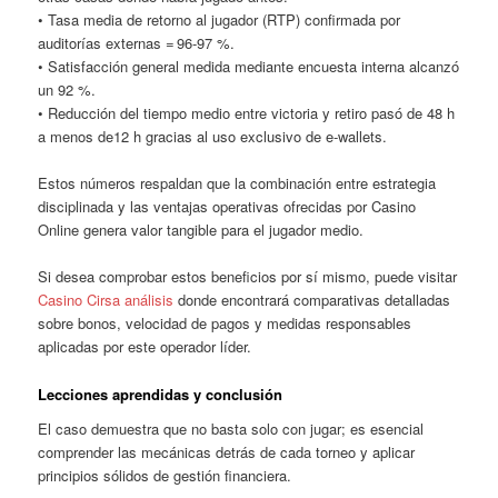
• Tasa media de retorno al jugador (RTP) confirmada por
auditorías externas = 96‑97 %.
• Satisfacción general medida mediante encuesta interna alcanzó
un 92 %.
• Reducción del tiempo medio entre victoria y retiro pasó de 48 h
a menos ​de​12 h gracias al uso exclusivo de e‑wallets.
Estos números respaldan que la combinación entre estrategia
disciplinada y las ventajas operativas ofrecidas por Casino
Online genera valor tangible para el jugador medio.
Si desea comprobar estos beneficios por sí mismo, puede visitar
Casino Cirsa análisis
donde encontrará comparativas detalladas
sobre bonos, velocidad de pagos y medidas responsables
aplicadas por este operador líder.
Lecciones aprendidas y conclusión
El caso demuestra que no basta solo con jugar; es esencial
comprender las mecánicas detrás de cada torneo y aplicar
principios sólidos de gestión financiera.