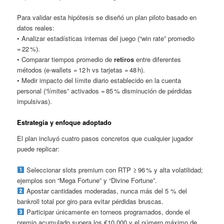
Para validar esta hipótesis se diseñó un plan piloto basado en
datos reales:
• Analizar estadísticas internas del juego (“win rate” promedio
= 22 %).
• Comparar tiempos promedio de
retiros
entre diferentes
métodos (e‑wallets = 12 h vs tarjetas = 48 h).
• Medir impacto del límite diario establecido en la cuenta
personal (“límites” activados = 85 % disminución de pérdidas
impulsivas).
Estrategia y enfoque adoptado
El plan incluyó cuatro pasos concretos que cualquier jugador
puede replicar:
Seleccionar slots premium con RTP ≥ 96 % y alta volatilidad;
ejemplos son “Mega Fortune” y “Divine Fortune”.
Apostar cantidades moderadas, nunca más del 5 % del
bankroll total por giro para evitar pérdidas bruscas.
Participar únicamente en torneos programados, donde el
premio acumulado supera los €10 000 y el número máximo de