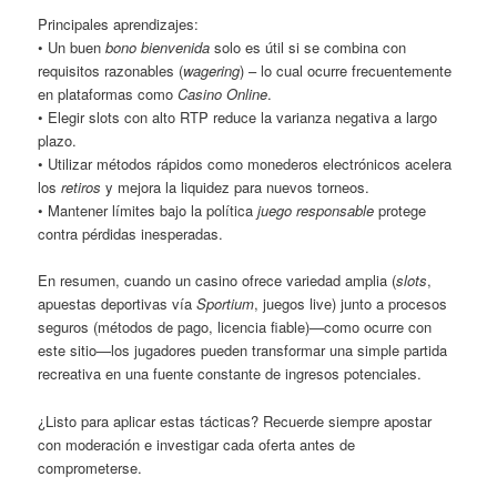
Principales aprendizajes:
• Un buen
bono bienvenida
solo es útil si se combina con
requisitos razonables (
wagering
) – lo cual ocurre frecuentemente
en plataformas como
Casino Online
.
• Elegir slots con alto RTP reduce la varianza negativa a largo
plazo.
• Utilizar métodos rápidos como monederos electrónicos acelera
los
retiros
y mejora la liquidez para nuevos torneos.
• Mantener límites bajo la política
juego responsable
protege
contra pérdidas inesperadas.
En resumen, cuando un casino ofrece variedad amplia (
slots
,
apuestas deportivas vía
Sportium
, juegos live) junto a procesos
seguros (métodos de pago, licencia fiable)​—como ocurre con
este sitio—los jugadores pueden transformar una simple partida
recreativa en una fuente constante de ingresos potenciales.
¿Listo para aplicar estas tácticas? Recuerde siempre apostar
con moderación e investigar cada oferta antes de
comprometerse.