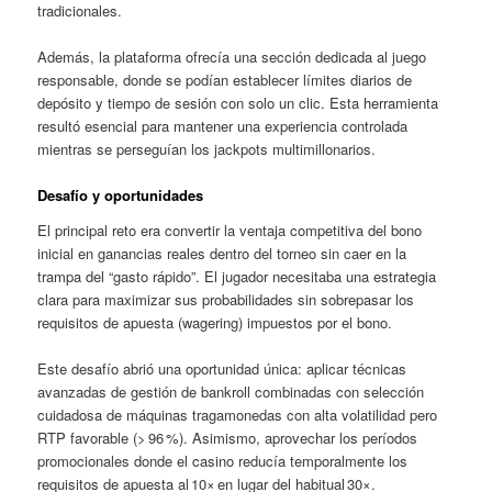
tradicionales.
Además, la plataforma ofrecía una sección dedicada al juego
responsable, donde se podían establecer límites diarios de
depósito y tiempo de sesión con solo un clic. Esta herramienta
resultó esencial para mantener una experiencia controlada
mientras se perseguían los jackpots multimillonarios.
Desafío y oportunidades
El principal reto era convertir la ventaja competitiva del bono
inicial en ganancias reales dentro del torneo sin caer en la
trampa del “gasto rápido”. El jugador necesitaba una estrategia
clara para maximizar sus probabilidades sin sobrepasar los
requisitos de apuesta (wagering) impuestos por el bono.
Este desafío abrió una oportunidad única: aplicar técnicas
avanzadas de gestión de bankroll combinadas con selección
cuidadosa de máquinas tragamonedas con alta volatilidad pero
RTP favorable (> 96 %). Asimismo, aprovechar los períodos
promocionales donde el casino reducía temporalmente los
requisitos de apuesta al 10× en lugar del habitual 30×​​.