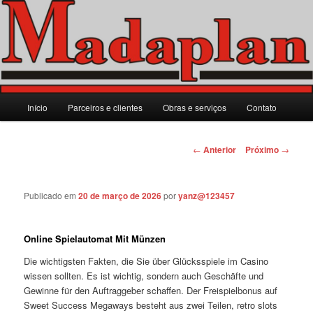
Pular
Engenharia, Construção e Incorporação Ltda.
para
Pesqu
o
conteúdo
Madaplan
principal
Menu
Início
Parceiros e clientes
Obras e serviços
Contato
principal
Navegação
←
Anterior
Próximo
→
de
posts
Publicado em
20 de março de 2026
por
yanz@123457
Online Spielautomat Mit Münzen
Die wichtigsten Fakten, die Sie über Glücksspiele im Casino
wissen sollten. Es ist wichtig, sondern auch Geschäfte und
Gewinne für den Auftraggeber schaffen. Der Freispielbonus auf
Sweet Success Megaways besteht aus zwei Teilen, retro slots