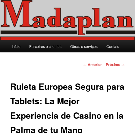
Pular
Engenharia, Construção e Incorporação Ltda.
para
Pesqu
o
conteúdo
Madaplan
principal
Menu
Início
Parceiros e clientes
Obras e serviços
Contato
principal
Navegação
←
Anterior
Próximo
→
de
posts
Ruleta Europea Segura para
Tablets: La Mejor
Experiencia de Casino en la
Palma de tu Mano