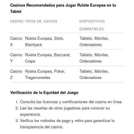
Casinos Recomendados para Jugar Ruleta Europea en tu
Tablet
CASINO
TIPOS DE JUEGOS
DISPOSITIVOS
COMPATIBLES
Casino
Ruleta Europea, Slots,
Tablets, Móviles,
X
Blackjack
Ordenadores
Casino
Ruleta Europea, Baccarat,
Tablets, Móviles,
Y
Craps
Ordenadores
Casino
Ruleta Europea, Poker,
Tablets, Móviles,
Z
Tragamonedas
Ordenadores
Verificación de la Equidad del Juego
Consulta las licencias y certificaciones del casino en línea.
Lee las reseñas de otros jugadores para conocer su
experiencia.
Verifica los métodos de pago y retiro para garantizar la
transparencia del casino.