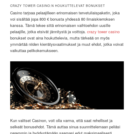
CRAZY TOWER CASINO:N HOUKUTTELEVAT BONUKSET
Casino tarjoaa pelaajilleen erinomaisen tervetuliaispaketin, joka
voi sisältää jopa 800 € bonusta yhdessä 80 ilmaiskierroksen
kanssa. Tämä tekee siitä erinomaisen vaihtoehdon uusille
pelaajille, jotka etsivät jännitystä ja voittoja.
crazy tower casino
bonukset ovat aina houkuttelevia, mutta tärkeää on myös
ymmärtää niiden kierrätysvaatimukset ja muut ehdot, jotka voivat
vaikuttaa pelikokemukseen.
Kun valitset Casinon, voit olla varma, että saat rehelliset ja
selkeät bonusehdot. Tämä auttaa sinua suunnittelemaan peliäsi
paremmin ja hyödyntämään saamasi edut maksimaalisesti.