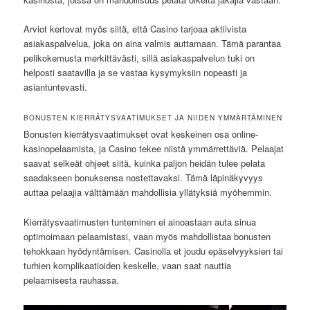
Arviot kertovat myös siitä, että Casino tarjoaa aktiivista
asiakaspalvelua, joka on aina valmis auttamaan. Tämä parantaa
pelikokemusta merkittävästi, sillä asiakaspalvelun tuki on
helposti saatavilla ja se vastaa kysymyksiin nopeasti ja
asiantuntevasti.
BONUSTEN KIERRÄTYSVAATIMUKSET JA NIIDEN YMMÄRTÄMINEN
Bonusten kierrätysvaatimukset ovat keskeinen osa online-
kasinopelaamista, ja Casino tekee niistä ymmärrettäviä. Pelaajat
saavat selkeät ohjeet siitä, kuinka paljon heidän tulee pelata
saadakseen bonuksensa nostettavaksi. Tämä läpinäkyvyys
auttaa pelaajia välttämään mahdollisia yllätyksiä myöhemmin.
Kierrätysvaatimusten tunteminen ei ainoastaan auta sinua
optimoimaan pelaamistasi, vaan myös mahdollistaa bonusten
tehokkaan hyödyntämisen. Casinolla et joudu epäselvyyksien tai
turhien komplikaatioiden keskelle, vaan saat nauttia
pelaamisesta rauhassa.