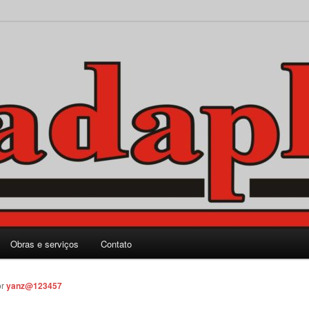
rporação Ltda.
Obras e serviços
Contato
or
yanz@123457