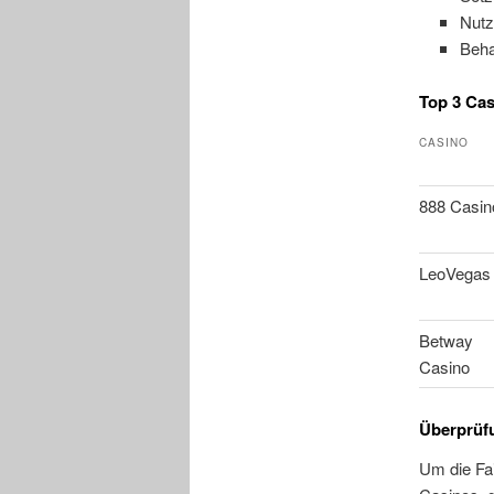
Nutz
Beha
Top 3 Cas
CASINO
888 Casin
LeoVegas
Betway
Casino
Überprüf
Um die Fai