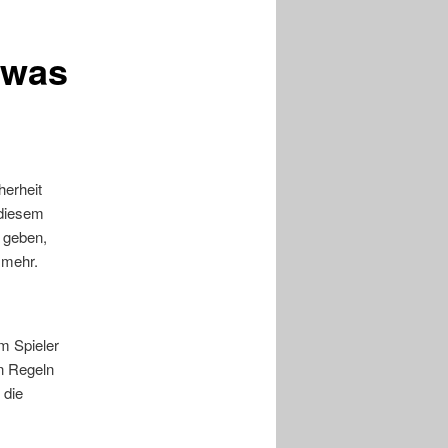
posts
 was
herheit
 diesem
s geben,
 mehr.
em Spieler
en Regeln
 die