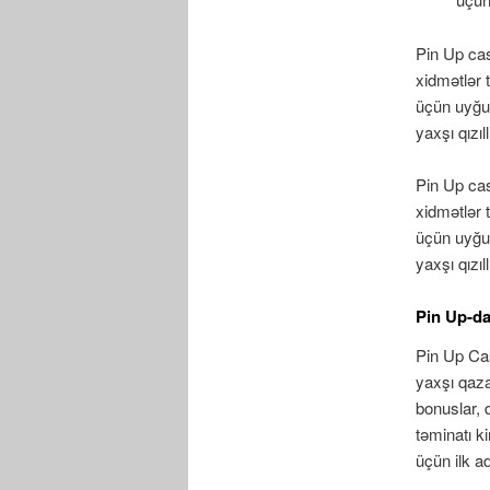
Pin Up cas
xidmətlər 
üçün uyğun
yaxşı qızıl
Pin Up cas
xidmətlər 
üçün uyğun
yaxşı qızıl
Pin Up-da
Pin Up Cas
yaxşı qaza
bonuslar, 
təminatı k
üçün ilk a