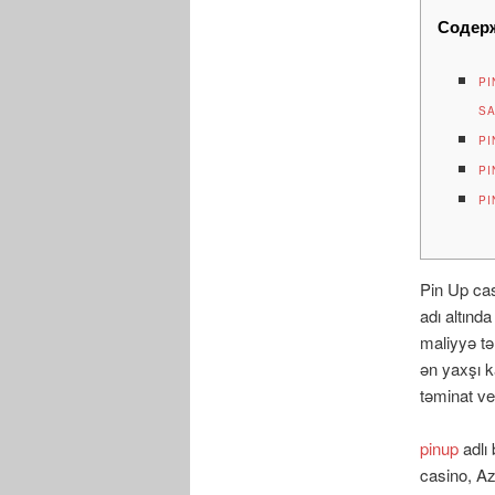
Содер
PI
S
PI
PI
PI
Pin Up cas
adı altınd
maliyyə tə
ən yaxşı k
təminat ver
pinup
adlı 
casino, Az