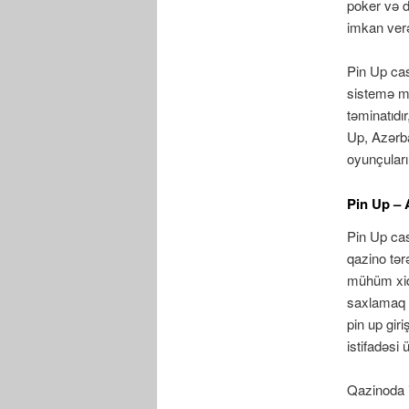
poker və d
imkan verə
Pin Up cas
sistemə ma
təminatıdı
Up, Azərba
oyunçuları
Pin Up – 
Pin Up cas
qazino tər
mühüm xidm
saxlamaq 
pin up giri
istifadəsi 
Qazinoda i