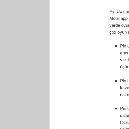
Pin Up cas
Mobil app,
yerde oyun
çox oyun s
Pin 
arası
var.
üçün
Pin 
kaza
qala
Pin U
qala
təcr
üçün