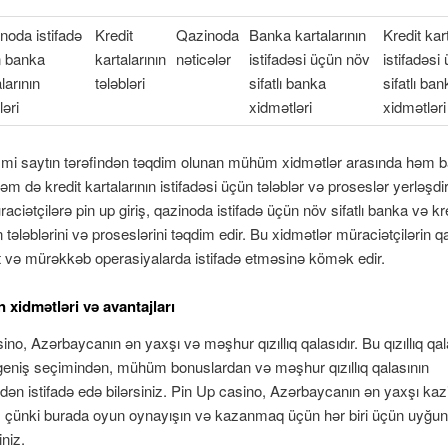
noda istifadə
Kredit
Qazinoda
Banka kartalarının
Kredit kar
 banka
kartalarının
nəticələr
istifadəsi üçün növ
istifadəsi
larının
tələbləri
sifatlı banka
sifatlı ba
ləri
xidmətləri
xidmətləri
smi saytın tərəfindən təqdim olunan mühüm xidmətlər arasında həm 
həm də kredit kartalarının istifadəsi üçün tələblər və proseslər yerləşdir
aciətçilərə pin up giriş, qazinoda istifadə üçün növ sifatlı banka və kr
n tələblərini və proseslərini təqdim edir. Bu xidmətlər müraciətçilərin 
 və mürəkkəb operasiyalarda istifadə etməsinə kömək edir.
 xidmətləri və avantajları
ino, Azərbaycanın ən yaxşı və məşhur qızıllıq qalasıdır. Bu qızıllıq qal
geniş seçimindən, mühüm bonuslardan və məşhur qızıllıq qalasının
dən istifadə edə bilərsiniz. Pin Up casino, Azərbaycanın ən yaxşı kaz
r, çünki burada oyun oynayışın və kazanmaq üçün hər biri üçün uyğun
iniz.