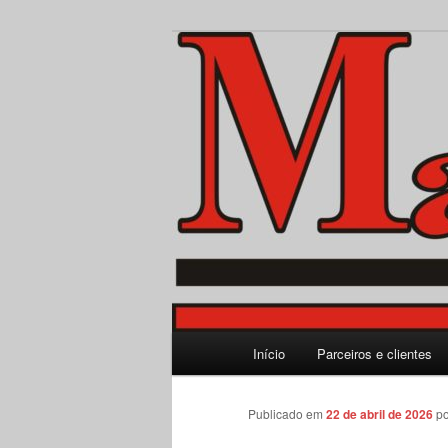
Pular
Engenharia, Construção e Inco
para
o
Madaplan
conteúdo
principal
Menu
Início
Parceiros e clientes
principal
Publicado em
22 de abril de 2026
p