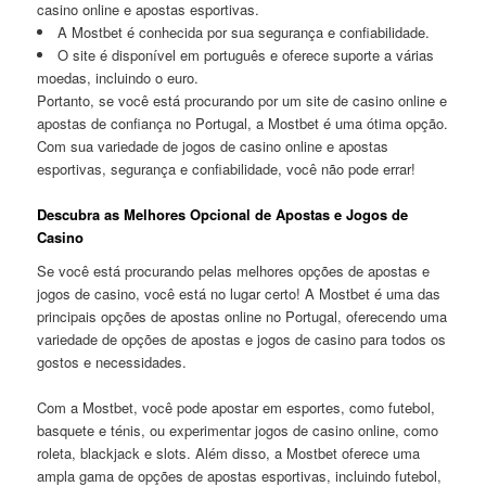
casino online e apostas esportivas.
A Mostbet é conhecida por sua segurança e confiabilidade.
O site é disponível em português e oferece suporte a várias
moedas, incluindo o euro.
Portanto, se você está procurando por um site de casino online e
apostas de confiança no Portugal, a Mostbet é uma ótima opção.
Com sua variedade de jogos de casino online e apostas
esportivas, segurança e confiabilidade, você não pode errar!
Descubra as Melhores Opcional de Apostas e Jogos de
Casino
Se você está procurando pelas melhores opções de apostas e
jogos de casino, você está no lugar certo! A Mostbet é uma das
principais opções de apostas online no Portugal, oferecendo uma
variedade de opções de apostas e jogos de casino para todos os
gostos e necessidades.
Com a Mostbet, você pode apostar em esportes, como futebol,
basquete e ténis, ou experimentar jogos de casino online, como
roleta, blackjack e slots. Além disso, a Mostbet oferece uma
ampla gama de opções de apostas esportivas, incluindo futebol,