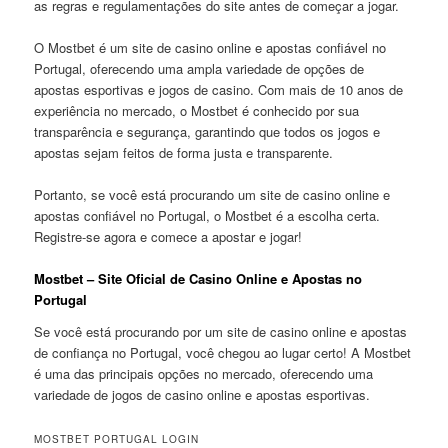
as regras e regulamentações do site antes de começar a jogar.
O Mostbet é um site de casino online e apostas confiável no
Portugal, oferecendo uma ampla variedade de opções de
apostas esportivas e jogos de casino. Com mais de 10 anos de
experiência no mercado, o Mostbet é conhecido por sua
transparência e segurança, garantindo que todos os jogos e
apostas sejam feitos de forma justa e transparente.
Portanto, se você está procurando um site de casino online e
apostas confiável no Portugal, o Mostbet é a escolha certa.
Registre-se agora e comece a apostar e jogar!
Mostbet – Site Oficial de Casino Online e Apostas no
Portugal
Se você está procurando por um site de casino online e apostas
de confiança no Portugal, você chegou ao lugar certo! A Mostbet
é uma das principais opções no mercado, oferecendo uma
variedade de jogos de casino online e apostas esportivas.
MOSTBET PORTUGAL LOGIN