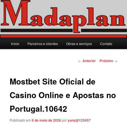
Pular
Engenharia, Construção e Incorporação Ltda.
para
Pesqu
o
conteúdo
Madaplan
principal
Menu
Início
Parceiros e clientes
Obras e serviços
Contato
principal
Navegação
←
Anterior
Próximo
→
de
posts
Mostbet Site Oficial de
Casino Online e Apostas no
Portugal.10642
Publicado em
6 de maio de 2026
por
yanz@123457