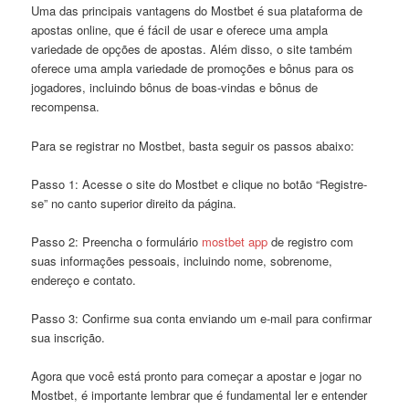
Uma das principais vantagens do Mostbet é sua plataforma de
apostas online, que é fácil de usar e oferece uma ampla
variedade de opções de apostas. Além disso, o site também
oferece uma ampla variedade de promoções e bônus para os
jogadores, incluindo bônus de boas-vindas e bônus de
recompensa.
Para se registrar no Mostbet, basta seguir os passos abaixo:
Passo 1: Acesse o site do Mostbet e clique no botão “Registre-
se” no canto superior direito da página.
Passo 2: Preencha o formulário
mostbet app
de registro com
suas informações pessoais, incluindo nome, sobrenome,
endereço e contato.
Passo 3: Confirme sua conta enviando um e-mail para confirmar
sua inscrição.
Agora que você está pronto para começar a apostar e jogar no
Mostbet, é importante lembrar que é fundamental ler e entender