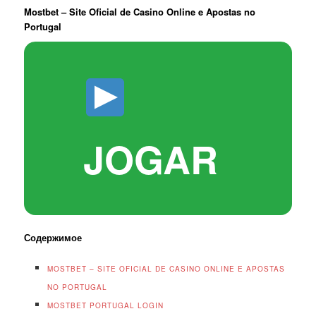
Mostbet – Site Oficial de Casino Online e Apostas no
Portugal
JOGAR
Содержимое
MOSTBET – SITE OFICIAL DE CASINO ONLINE E APOSTAS
NO PORTUGAL
MOSTBET PORTUGAL LOGIN