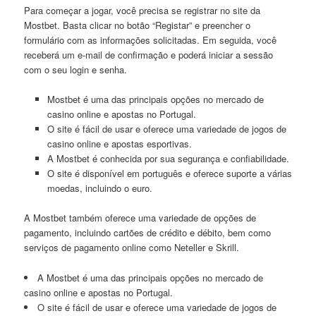
Para começar a jogar, você precisa se registrar no site da
Mostbet. Basta clicar no botão “Registar” e preencher o
formulário com as informações solicitadas. Em seguida, você
receberá um e-mail de confirmação e poderá iniciar a sessão
com o seu login e senha.
Mostbet é uma das principais opções no mercado de
casino online e apostas no Portugal.
O site é fácil de usar e oferece uma variedade de jogos de
casino online e apostas esportivas.
A Mostbet é conhecida por sua segurança e confiabilidade.
O site é disponível em português e oferece suporte a várias
moedas, incluindo o euro.
A Mostbet também oferece uma variedade de opções de
pagamento, incluindo cartões de crédito e débito, bem como
serviços de pagamento online como Neteller e Skrill.
A Mostbet é uma das principais opções no mercado de
casino online e apostas no Portugal.
O site é fácil de usar e oferece uma variedade de jogos de