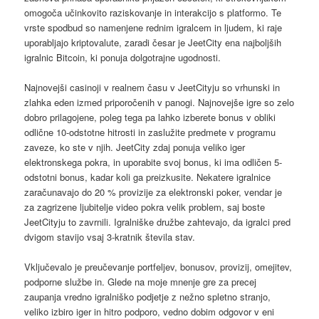
omogoča učinkovito raziskovanje in interakcijo s platformo. Te
vrste spodbud so namenjene rednim igralcem in ljudem, ki raje
uporabljajo kriptovalute, zaradi česar je JeetCity ena najboljših
igralnic Bitcoin, ki ponuja dolgotrajne ugodnosti.
Najnovejši casinoji v realnem času v JeetCityju so vrhunski in
zlahka eden izmed priporočenih v panogi. Najnovejše igre so zelo
dobro prilagojene, poleg tega pa lahko izberete bonus v obliki
odlične 10-odstotne hitrosti in zaslužite predmete v programu
zaveze, ko ste v njih. JeetCity zdaj ponuja veliko iger
elektronskega pokra, in uporabite svoj bonus, ki ima odličen 5-
odstotni bonus, kadar koli ga preizkusite. Nekatere igralnice
zaračunavajo do 20 % provizije za elektronski poker, vendar je
za zagrizene ljubitelje video pokra velik problem, saj boste
JeetCityju to zavrnili. Igralniške družbe zahtevajo, da igralci pred
dvigom stavijo vsaj 3-kratnik števila stav.
Vključevalo je preučevanje portfeljev, bonusov, provizij, omejitev,
podporne službe in. Glede na moje mnenje gre za precej
zaupanja vredno igralniško podjetje z nežno spletno stranjo,
veliko izbiro iger in hitro podporo, vedno dobim odgovor v eni