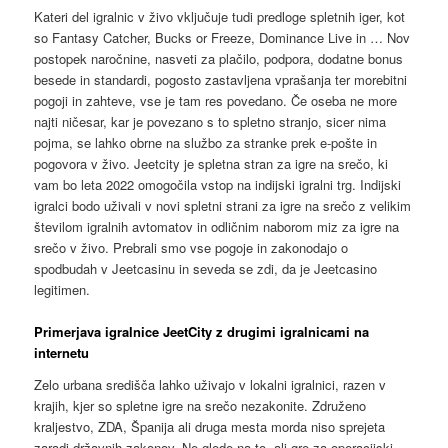
Kateri del igralnic v živo vključuje tudi predloge spletnih iger, kot
so Fantasy Catcher, Bucks or Freeze, Dominance Live in … Nov
postopek naročnine, nasveti za plačilo, podpora, dodatne bonus
besede in standardi, pogosto zastavljena vprašanja ter morebitni
pogoji in zahteve, vse je tam res povedano. Če oseba ne more
najti ničesar, kar je povezano s to spletno stranjo, sicer nima
pojma, se lahko obrne na službo za stranke prek e-pošte in
pogovora v živo.
Jeetcity je spletna stran za igre na srečo, ki
vam bo leta 2022 omogočila vstop na indijski igralni trg. Indijski
igralci bodo uživali v novi spletni strani za igre na srečo z velikim
številom igralnih avtomatov in odličnim naborom miz za igre na
srečo v živo. Prebrali smo vse pogoje in zakonodajo o
spodbudah v Jeetcasinu in seveda se zdi, da je Jeetcasino
legitimen.
Primerjava igralnice JeetCity z drugimi igralnicami na
internetu
Zelo urbana središča lahko uživajo v lokalni igralnici, razen v
krajih, kjer so spletne igre na srečo nezakonite. Združeno
kraljestvo, ZDA, Španija ali druga mesta morda niso sprejeta
zaradi državnih zakonov. Ne glede na to, ali gre za operacijski