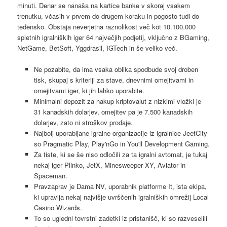
minuti. Denar se nanaša na kartice banke v skoraj vsakem
trenutku, včasih v prvem do drugem koraku in pogosto tudi do
tedensko. Obstaja neverjetna raznolikost več kot 10.100.000
spletnih igralniških iger 64 največjih podjetij, vključno z BGaming,
NetGame, BetSoft, Yggdrasil, IGTech in še veliko več.
Ne pozabite, da ima vsaka oblika spodbude svoj droben
tisk, skupaj s kriteriji za stave, dnevnimi omejitvami in
omejitvami iger, ki jih lahko uporabite.
Minimalni depozit za nakup kriptovalut z nizkimi vložki je
31 kanadskih dolarjev, omejitev pa je 7.500 kanadskih
dolarjev, zato ni stroškov prodaje.
Najbolj uporabljane igralne organizacije iz igralnice JeetCity
so Pragmatic Play, Play'nGo in You'll Development Gaming.
Za tiste, ki se še niso odločili za ta igralni avtomat, je tukaj
nekaj iger Plinko, JetX, Minesweeper XY, Aviator in
Spaceman.
Pravzaprav je Dama NV, uporabnik platforme It, ista ekipa,
ki upravlja nekaj najvišje uvrščenih igralniških omrežij Local
Casino Wizards.
To so ugledni tovrstni zadetki iz pristanišč, ki so razveselili