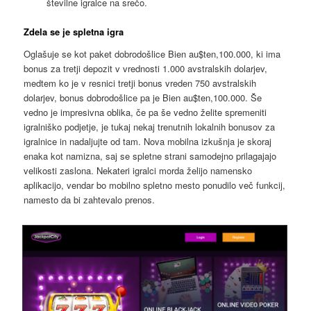
številne igralce na srečo.
Zdela se je spletna igra
Oglašuje se kot paket dobrodošlice Bien au$ten,100.000, ki ima
bonus za tretji depozit v vrednosti 1.000 avstralskih dolarjev,
medtem ko je v resnici tretji bonus vreden 750 avstralskih
dolarjev, bonus dobrodošlice pa je Bien au$ten,100.000. Še
vedno je impresivna oblika, če pa še vedno želite spremeniti
igralniško podjetje, je tukaj nekaj trenutnih lokalnih bonusov za
igralnice in nadaljujte od tam. Nova mobilna izkušnja je skoraj
enaka kot namizna, saj se spletne strani samodejno prilagajajo
velikosti zaslona. Nekateri igralci morda želijo namensko
aplikacijo, vendar bo mobilno spletno mesto ponudilo več funkcij,
namesto da bi zahtevalo prenos.