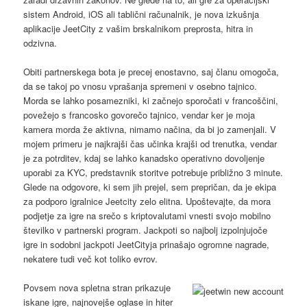
sistem Android, iOS ali tablični računalnik, je nova izkušnja
aplikacije JeetCity z vašim brskalnikom preprosta, hitra in
odzivna.
Obiti partnerskega bota je precej enostavno, saj članu omogoča,
da se takoj po vnosu vprašanja spremeni v osebno tajnico.
Morda se lahko posamezniki, ki začnejo sporočati v francoščini,
povežejo s francosko govorečo tajnico, vendar ker je moja
kamera morda že aktivna, nimamo načina, da bi jo zamenjali. V
mojem primeru je najkrajši čas učinka krajši od trenutka, vendar
je za potrditev, kdaj se lahko kanadsko operativno dovoljenje
uporabi za KYC, predstavnik storitve potrebuje približno 3 minute.
Glede na odgovore, ki sem jih prejel, sem prepričan, da je ekipa
za podporo igralnice Jeetcity zelo elitna. Upoštevajte, da mora
podjetje za igre na srečo s kriptovalutami vnesti svojo mobilno
številko v partnerski program. Jackpoti so najbolj izpolnjujoče
igre in sodobni jackpoti JeetCityja prinašajo ogromne nagrade,
nekatere tudi več kot toliko evrov.
Povsem nova spletna stran prikazuje
iskane igre, najnovejše oglase in hiter