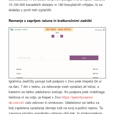
10.100.000 kanadskih dolarjev in 180 brezplačnih vrtljajev, ki se
dodelijo v prvih treh izplačilih.
Ravnanje z zaprtjem računa in kratkoročnimi zadržki
Igralnica JeetCity ponuja tudi podporo v živo prek klepeta 24 ur
na dan, 7 dni v tednu, za reševanje vseh vprašanj ali težav, s
katerimi se lahko udeleženci srečajo. Ko podpora prek mobilnega
telefona ni na voljo, je klepet v živo
https://jeetcitycasino-
de.com/sl/
zelo odziven in strokoven. Udeleženci se lahko za
bolj zapletena vprašanja obrnejo tudi na svoj e-poštni naslov. Ta
zasnova prinaša uporabniku prijazen občutek, ki strokovnjakom