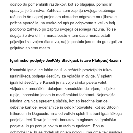
dostop do pomembnih razdelkov, kot so blagajna, pomoč in
upravljanje članstva. Zahteval sem zaprtje svojega osebnega
računa in še naprej prejemam absurdne odgovore na njihova e-
poštna sporočila, na vsako od njih pa odgovorim z veliko bolj
podrobno zahtevo po zaprtju svojega osebnega računa. To se
dogaja že dva dni in morda boste v tem času morda ostali
prijavljeni v svojem članstvu, saj je postalo jasno, da gre zgolj za
goljufivo spletno mesto.
Igralniško podjetje JeetCity Blackjack (stave Platipus)Razširi
Kanadski igralci se lahko naužijo neštetih provizijskih trikov
igralniškega podjetja JeetCity za vplačila in dvige. V spletni
igralnici JeetCity v Kanadi je na voljo široka paleta valut,
vključno z ameriškim dolarjem, kanadskim dolarjem, indijsko
rupijo, japonskim jenom in madžarskimi forintami. Najnovejša
lokalna igralnica sprejema plačila, kot so kreditne kartice,
debetne kartice, e-denarnice in celo kriptovalute, kot so Bitcoin,
Ethereum in Dogecoin. Ena od velikih spletnih strani igralniškega
podjetja Jeet Town je imenik bonusov in oglasov za igralniško
podjetje, ki jih ponuja novim in rednim igralcem. Bonus
dobrodošlice, ki se dodeli ob prvem pologu, ima omejitev naslova