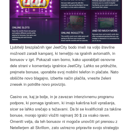
Ljubitelji brezplačnih iger JeetCity bodo imeli na voljo številne
možnosti zaradi kampanj, ki temeljijo na igralnih avtomatih, in
bonusov v igri. Pokazali vam bomo, kako uporabljati osnovne
dele strani v komentarju igralnice JeetCity. Lahko se pridružite,
prejmete bonuse, uporabite svoj mobilni telefon in plačate. Nato
obiščite novo blagajno, izberite način plačila, vnesite želeni
znesek in potrdite novo provizijo.
Casino ve, kaj je bolje, in je zavezan intenzivnemu programu
podpore, ki pomaga igralcem, ki imajo kakršna koli vprašanja,
sicer se lahko srečajo s težavami. Da bi se kvalificirali za takšne
bonuse, morajo igralci vložiti najmanj 30 $ za vsako raven.
Omeniti velja, da teh bonusov ni mogoče unovčiti pri prenosu z
Netellerjem ali Skrillom, zato ustrezno pripravite svojo strategijo