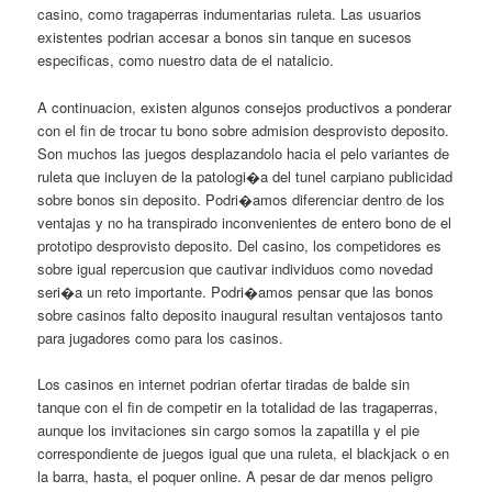
casino, como tragaperras indumentarias ruleta. Las usuarios
existentes podrian accesar a bonos sin tanque en sucesos
especificas, como nuestro data de el natalicio.
A continuacion, existen algunos consejos productivos a ponderar
con el fin de trocar tu bono sobre admision desprovisto deposito.
Son muchos las juegos desplazandolo hacia el pelo variantes de
ruleta que incluyen de la patologi�a del tunel carpiano publicidad
sobre bonos sin deposito. Podri�amos diferenciar dentro de los
ventajas y no ha transpirado inconvenientes de entero bono de el
prototipo desprovisto deposito. Del casino, los competidores es
sobre igual repercusion que cautivar individuos como novedad
seri�a un reto importante. Podri�amos pensar que las bonos
sobre casinos falto deposito inaugural resultan ventajosos tanto
para jugadores como para los casinos.
Los casinos en internet podrian ofertar tiradas de balde sin
tanque con el fin de competir en la totalidad de las tragaperras,
aunque los invitaciones sin cargo somos la zapatilla y el pie
correspondiente de juegos igual que una ruleta, el blackjack o en
la barra, hasta, el poquer online. A pesar de dar menos peligro