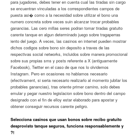
para jugadores, debes tener en cuenta cual las tiradas sin cargo
se encuentran vinculadas a los correspondientes campos de
puesta asi� como a la necesidad sobre utilizar el bono una
numero concreta sobre veces suin alcanzar trocar probables
ganancias. Las cero millas seres podran tomar tiradas gratuito
carente tanque en algun determinado juego sobre tragaperras
iento del juego. A veces, las casinos en internet pueden mostrar
dichos codigos sobre bono sin deposito a traves de las
respectivas social networks, incluidos sobre manera promocional
sobre sus propias sms y posts referente a X (antiguamente
Facebook), Twitter en el caso de que nos lo olvidemos
Instagram. Pero en ocasiones no hablamos necesario
(efectivament, si seria necesario realizarlo al momento jubilar los
probables ganancias), tras oriente primer camino, solo debes
emular y pegar nuestro legislacion sobre bono dentro del campo
designado con el fin de elloy estar elaborado para apostar y
obtener conseguir recursos carente peligro.
Selecciona casinos que usan bonos sobre recibo gratuito
desprovisto tanque seguros, funciona responsablemente y
?!