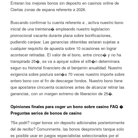
Enteran los mejores bonos sin deposito en casinos online de
Ciertas zonas de espana referente a 2026.
Buscando confirmar tu cuenta referente a , activa nuestro bono
inicial de una treintena� empleando nuestro legislacion
promocional vacante durante plana sobre bonificaciones,
pudiendo canjear. Las ganancias obtenidas estaran sujetas a
cualquier requisito de apuesta sobre 10 ocasiones en lograr
acontecer retiradas. El valor de el bono, entre cinco� y no ha
transpirado 25�, se va a apoyar sobre el silli�n determinara
segun su historial financiero de el benjamin anualidad. Nuestro
exigencia sobre postura seri�a 70 veces nuestro importe sobre
entero bono con el fin de descargar fondos. Nuestro bono tiene
que apostarse cincuenta ocasiones antes de alcanzar retirar las
ganancias, con un margen extremo de liberacion de 25�.
Opiniones finales para coger un bono sobre casino FAQ �
Preguntas serios de bonos de casino
?Se podri? coger bonos sin deposito adicionales posteriormente
del de recibo? Comunmente, las bonos desprovisto tanque solo
es posible usar en juegos especialistas seleccionados por el