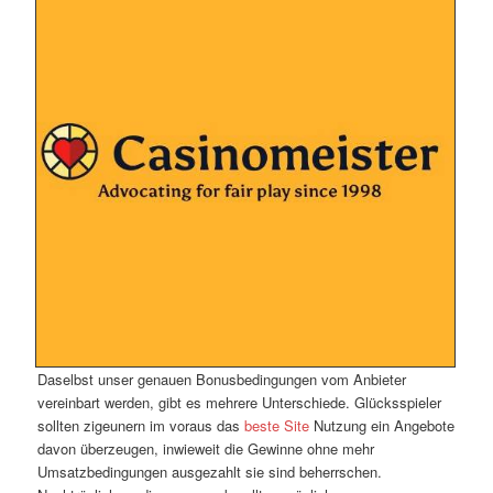
Daselbst unser genauen Bonusbedingungen vom Anbieter
vereinbart werden, gibt es mehrere Unterschiede. Glücksspieler
sollten zigeunern im voraus das
beste Site
Nutzung ein Angebote
davon überzeugen, inwieweit die Gewinne ohne mehr
Umsatzbedingungen ausgezahlt sie sind beherrschen.