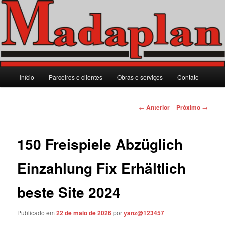
Pular
Engenharia, Construção e Incorporação Ltda.
para
Pesqu
o
conteúdo
Madaplan
principal
Menu
Início
Parceiros e clientes
Obras e serviços
Contato
principal
Navegação
←
Anterior
Próximo
→
de
posts
150 Freispiele Abzüglich
Einzahlung Fix Erhältlich
beste Site 2024
Publicado em
22 de maio de 2026
por
yanz@123457