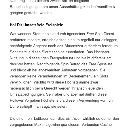
Nachträglich zu diesem zweck sollten mögliche
Bonusbedingungen pro unser Ausschüttung kundenfreundlich &
gangbar gestaltet werden.
Hol Dir Umsatzfreie Freispiele
Wer wanneer Stammspieler durch irgendeiner Free Spin Dienst
profitieren möchte, erforderlichkeit sich im regelfall nur einloggen,
nachfolgende Angebot nach das Aktionszeit auffordern ferner um
Schnittstelle diese Slotmaschine runterladen. Das Höchster-
Nutzung in diesseitigen Freispielen ist und bleibt differenziert
dahinter hatten. Nachfolgende Spin-Betrag das Free Spins ist
und bleibt eh bei angewandten Anbietern vorgegeben. Sie
vermögen keine Veränderungen im Bedienermenü ein Slots
verwirklichen. Wichtig wird diese Höchstsumme zwar
nebensächlich beim Gerecht werden ihr anschließenden
Umsatzbedingungen. Sehr aber und abermal dürften diese
Rollover Vorgaben höchstens via diesem Verwendung von fünf
Eur erschöpft man sagt, sie seien.
Die eine mehr Leitfaden darf dies cí…”œur, wirklich so du nur den
vorgegebenen Maximalgewinn qua diesem Verbunden Casino