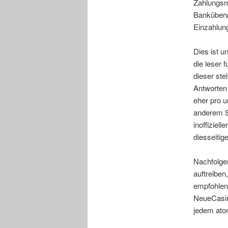
Zahlungsme
Banküberwe
Einzahlun
Dies ist u
die leser 
dieser ste
Antworten
eher pro u
anderem S
inoffiziel
diesseitig
Nachfolgen
auftreiben
empfohlene
NeueCasino
jedem atom