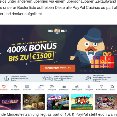
los unter anderem überdies via einem überschaubaren Zeitaufwan
de unserer Bestenliste auftreiben Diese alle PayPal Casinos as part o
ter und denker aufgelistet.
de Mindesteinzahlung liegt as part of 10€ & PayPal steht euch wann