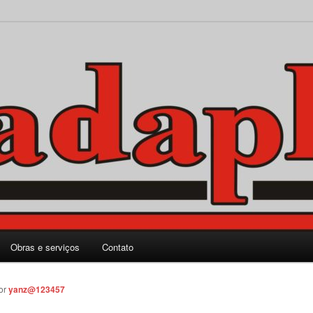
rporação Ltda.
Obras e serviços
Contato
or
yanz@123457