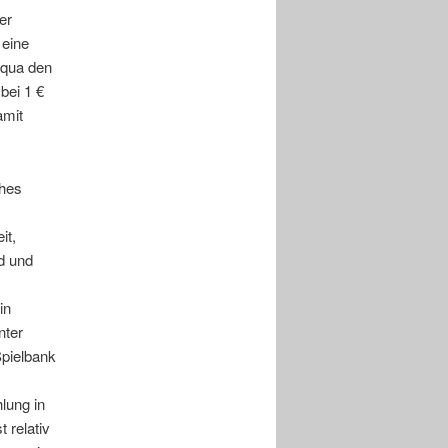
er
 eine
 qua den
bei 1 €
amit
ches
it,
d und
in
nter
Spielbank
hlung in
 relativ