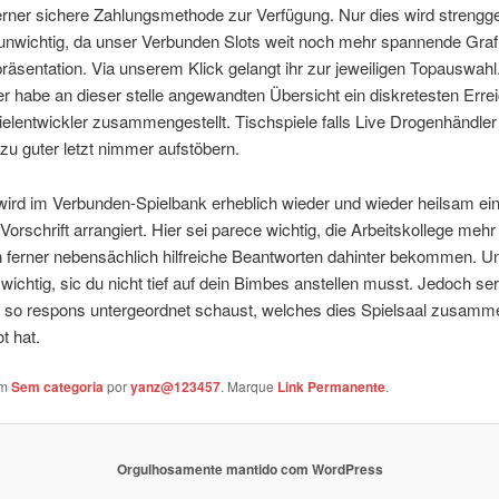
ferner sichere Zahlungsmethode zur Verfügung. Nur dies wird stren
unwichtig, da unser Verbunden Slots weit noch mehr spannende Graf
räsentation. Via unserem Klick gelangt ihr zur jeweiligen Topauswahl
r habe an dieser stelle angewandten Übersicht ein diskretesten Erre
elentwickler zusammengestellt. Tischspiele falls Live Drogenhändler
 zu guter letzt nimmer aufstöbern.
wird im Verbunden-Spielbank erheblich wieder und wieder heilsam ein
Vorschrift arrangiert. Hier sei parece wichtig, die Arbeitskollege mehr 
n ferner nebensächlich hilfreiche Beantworten dahinter bekommen. Un
s wichtig, sic du nicht tief auf dein Bimbes anstellen musst. Jedoch se
, so respons untergeordnet schaust, welches dies Spielsaal zusam
t hat.
em
Sem categoria
por
yanz@123457
. Marque
Link Permanente
.
Orgulhosamente mantido com WordPress