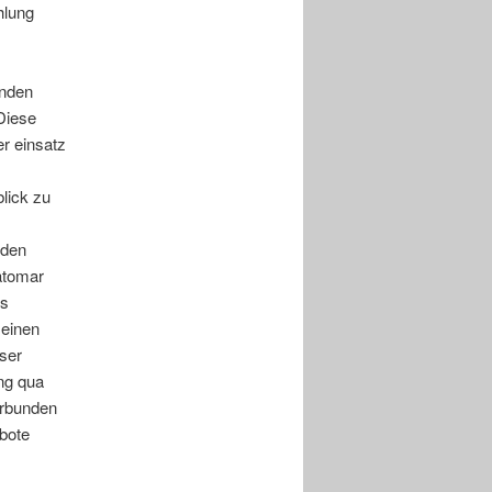
hlung
unden
Diese
r einsatz
lick zu
nden
atomar
ls
 einen
ser
ng qua
erbunden
ebote