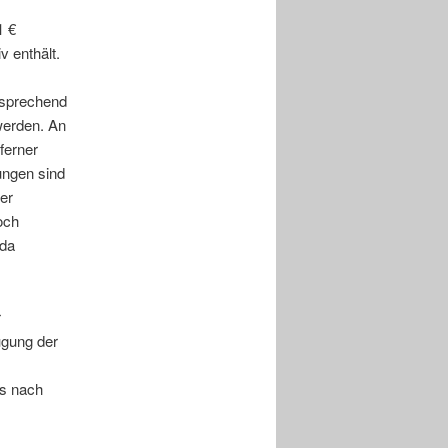
1 €
v enthält.
ntsprechend
 werden. An
ferner
ungen sind
er
och
 da
r
ugung der
os nach