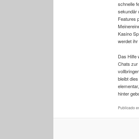
schnelle 
sekundär 
Features p
Meinereine
Kasino Spi
werdet ihr
Das Hilfe 
Chats zur 
vollbringe
bleibt die
elementar
hinter gebo
Publicado 