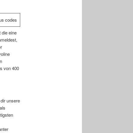
 die eine
nmeldest,
er
voline
en
us von 400
dir unsere
als
tigsten
anter