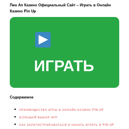
Пин Ап Казино Официальный Сайт – Играть в Онлайн
Казино Pin Up
ИГРАТЬ
Содержимое
ПРЕИМУЩЕСТВА ИГРЫ В ОНЛАЙН КАЗИНО PIN UP
БОЛЬШОЙ ВЫБОР ИГР
КАК ЗАРЕГИСТРИРОВАТЬСЯ И НАЧАТЬ ИГРАТЬ В PIN UP