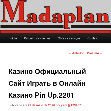
Pular
Engenharia, Construção e Incorporação Ltda.
para
Pesqu
o
conteúdo
Madaplan
principal
Menu
Início
Parceiros e clientes
Obras e serviços
Contato
principal
Navegação
←
Anterior
Próximo
→
de
posts
Казино Официальный
Сайт Играть в Онлайн
Казино Pin Up.2281
Publicado em
22 de maio de 2026
por
yanz@123457