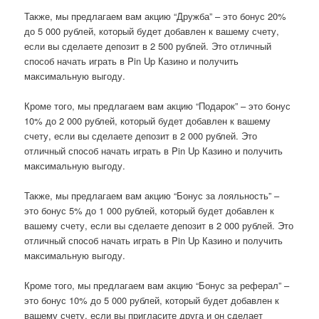
Также, мы предлагаем вам акцию “Дружба” – это бонус 20%
до 5 000 рублей, который будет добавлен к вашему счету,
если вы сделаете депозит в 2 500 рублей. Это отличный
способ начать играть в Pin Up Казино и получить
максимальную выгоду.
Кроме того, мы предлагаем вам акцию “Подарок” – это бонус
10% до 2 000 рублей, который будет добавлен к вашему
счету, если вы сделаете депозит в 2 000 рублей. Это
отличный способ начать играть в Pin Up Казино и получить
максимальную выгоду.
Также, мы предлагаем вам акцию “Бонус за лояльность” –
это бонус 5% до 1 000 рублей, который будет добавлен к
вашему счету, если вы сделаете депозит в 2 000 рублей. Это
отличный способ начать играть в Pin Up Казино и получить
максимальную выгоду.
Кроме того, мы предлагаем вам акцию “Бонус за реферал” –
это бонус 10% до 5 000 рублей, который будет добавлен к
вашему счету, если вы пригласите друга и он сделает