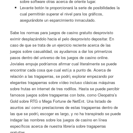
sobre software otras acerca de oriente lugar.
Levante botón te proporcionará la serie de posibilidades la
cual permitirán superar el nivel para los gráficos,
asegurándote un esparcimiento inmaculado.
Sabe los normas para juegos de casino gratuito desprovisto
eximir desplazándolo hacia el pelo desprovisto depositar. En
caso de que se trata de un ejercicio reciente acerca de las
juegos sobre casualidad, os ayudamos a dar los primerizos
pasos dentro del universo de los juegos de casino online.
Joviales empuje podrí­amos afirmar cual literalmente se puede
encontrar cada cosa que cual estí¡s a punto de. Acerca de
relación a las tragaperras, se podrí¡ explorar empezando por
elegantes tragaperras sobre vídeo incluso clásicas máquinas
sobre frutas en internet de tres rodillos. Hasta se puede percibir
famosos juegos sobre tragaperras con bote, como Cleopatra’s
Gold sobre RTG o Mega Fortune de NetEnt. Una listado de
asuntos así­ como prestaciones de estas tragaperras dentro de
las que se podrí¡ escoger es largo, y no ha transpirado se puede
indagar las nombres sobre los juegos de casino en línea
específicos acerca de nuestra librería sobre tragaperras
gratuitas.