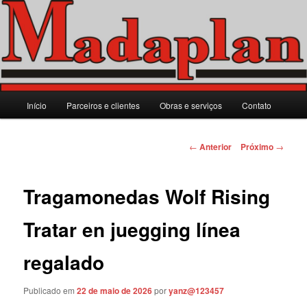
Pular
Engenharia, Construção e Incorporação Ltda.
para
Pesqu
o
conteúdo
Madaplan
principal
Menu
Início
Parceiros e clientes
Obras e serviços
Contato
principal
Navegação
←
Anterior
Próximo
→
de
posts
Tragamonedas Wolf Rising
Tratar en juegging línea
regalado
Publicado em
22 de maio de 2026
por
yanz@123457