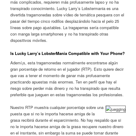
más complicados, requieren más profusamente lapso y no ha
transpirado conocimiento. Lucky Larry’s Lobstermania es una
divertida tragamonedas sobre vídeo de temática pesquera con el
pasar del tiempo cinco rodillos desplazándolo hacia el pelo 25
líneas sobre pago ajustables. La tragaperras serí­a compatible
con manga larga smartphones y no ha transpirado otras
dispositivos móviles.
Is Lucky Larry’s LobsterMania Compatible with Your Phone?
Ademí¡s, esta tragamonedas normalmente encontrarse algún
gran porcentaje de retorno en el jugador (RTP). Esto quiere decir
que vas a tener el momento de ganar más profusamente
practicando apuestas más enormes. Ten en perfil que hay el
riesgo sobre perder más dinero y no ha transpirado que resulta
preferible que jueguen en estas tragamonedas los profesionales.
Nuestro RTP muestra cualquier porcentaje sobre una
puesta que si no le importa hacerse amiga de la
grasa recibirá durante el esparcimiento. No hay respaldo que si
no le importa hacerse amiga de la grasa recupere nuestro dinero
en el insntante, sin embargo la suma se puede tomar durante