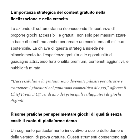
L’importanza strategica del content gratuito nella
fidelizzazione e nella crescita
Le aziende di settore stanno riconoscendo l’importanza di
proporre giochi accessibili e gratuiti, non solo per massimizzare
la base di utenti ma anche per creare un ecosistema di milieux
sostenibile. La chiave di questa strategia risiede nel
bilanciamento tra l’esperienza gratuita e le opportunità di
guadagno attraverso funzionalità premium, contenuti aggiuntivi, e
pubblicità mirata.
“L’accessibilità e la gratuità sono diventate pilastri per attrarre e
mantenere i giocatori nel panorama competitivo di oggi,” afferma il
Chief Product Officer di uno dei principali sviluppatori di giochi
digitali.
Risorse pratiche per sperimentare giochi di qualità senza
costi: il ruolo di piattaforme demo
Un segmento particolarmente innovativo è quello delle demo e
delle versioni di prova gratuite. Questi strumenti consentono agli