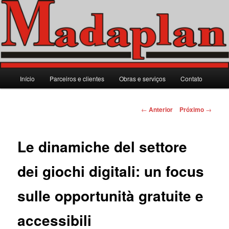
Pular
Engenharia, Construção e Incorporação Ltda.
para
Pesqu
o
conteúdo
Madaplan
principal
Menu
Início
Parceiros e clientes
Obras e serviços
Contato
principal
Navegação
←
Anterior
Próximo
→
de
posts
Le dinamiche del settore
dei giochi digitali: un focus
sulle opportunità gratuite e
accessibili