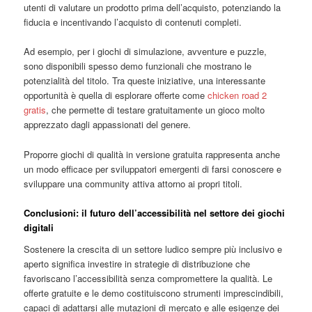
utenti di valutare un prodotto prima dell’acquisto, potenziando la
fiducia e incentivando l’acquisto di contenuti completi.
Ad esempio, per i giochi di simulazione, avventure e puzzle,
sono disponibili spesso demo funzionali che mostrano le
potenzialità del titolo. Tra queste iniziative, una interessante
opportunità è quella di esplorare offerte come
chicken road 2
gratis
, che permette di testare gratuitamente un gioco molto
apprezzato dagli appassionati del genere.
Proporre giochi di qualità in versione gratuita rappresenta anche
un modo efficace per sviluppatori emergenti di farsi conoscere e
sviluppare una community attiva attorno ai propri titoli.
Conclusioni: il futuro dell’accessibilità nel settore dei giochi
digitali
Sostenere la crescita di un settore ludico sempre più inclusivo e
aperto significa investire in strategie di distribuzione che
favoriscano l’accessibilità senza compromettere la qualità. Le
offerte gratuite e le demo costituiscono strumenti imprescindibili,
capaci di adattarsi alle mutazioni di mercato e alle esigenze dei